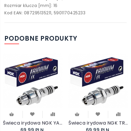
Rozmiar klucza [mm]: 16
Kod EAN: 087295135211, 5901170425233
PODOBNE PRODUKTY
Świeca irydowa NGK YAMAHA WR 450 F 2003-2018
Świeca irydowa NGK TRIUMPH 1050 SPEED TRIPLE 2005-2015
69,99 PLN
69,99 PLN