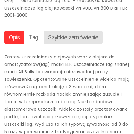
Olej
Uszczelniacze lag i olej - motocykle Kawasaki
Uszczelniacze lag olej Kawasaki VN VULCAN 800 DRIFTER
2001-2006
Opis
Tagi
Szybkie zamówienie
Zestaw uszczelniaczy olejowych wraz z olejem do
amortyzatorów(lag) marki ELF. Uszczelniacze lag znanej
marki All Balls to gwarancja niezawodnej pracy
zawieszenia. Opatentowane uszczelnienie widelca mają
zrównoważoną konstrukcję z 3 wargami, która
równomiernie rozkłada nacisk, zmniejszając zużycie i
tarcie w temperaturze roboczej. Niestandardowe
elastomerowe uszczelki widelca zostały przetestowane
pod kątem trwałości przewyższającej oryginalne
uszczelki lag. Wydłuża to ich typową żywotność od 3 do
5 razy w porównaniu z tradycyjnymi uszczelnieniami.