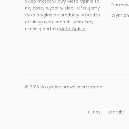
Sklep motocyklowy Moto Opinie to
Darmow
najlepszy wybór w sieci. Oferujemy
tylko oryginalne produkty w bardzo
Wymiana
atrakcyjnych cenach. Jesteśmy
częścią portalu
Moto Opinie
© 2015 Wszystkie prawa zastrzeżone.
O nas
Kontakt