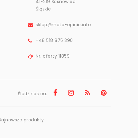
41-219 Sosnowiec
Śląskie
sklep@moto-opinie.info
+48 518 875 390
Nr. oferty 11859
Śledź nas na:
Najnowsze produkty