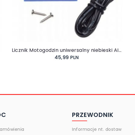
Do koszyka
Licznik Motogodzin uniwersalny niebieski AI20872
45,99 PLN
OC
PRZEWODNIK
zamówienia
Informacje nt. dostaw