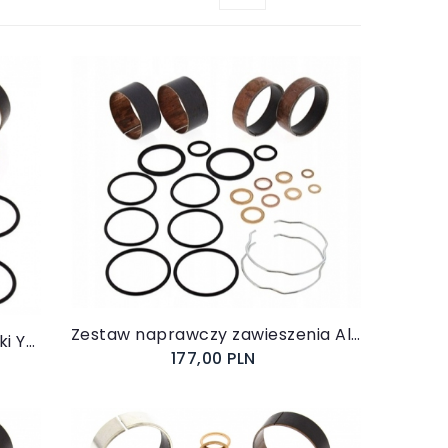
Do koszyka
Zestaw naprawczy zawieszenia All Balls AB38-6090
Zestaw naprawczy lag panewki Yamaha XV 1600 Road Star 1999-2003
177,00 PLN