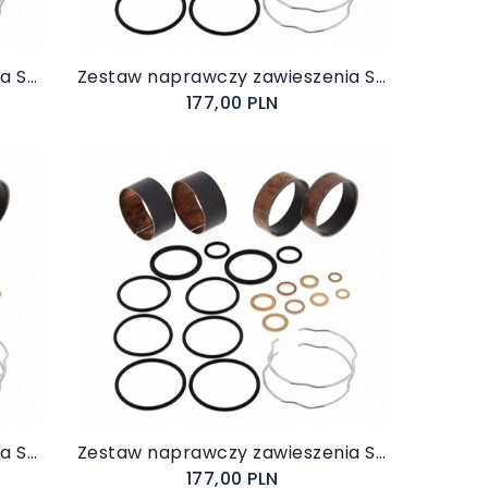
Zestaw naprawczy zawieszenia Suzuki SFV 650 Gladius 2009-2015
Zestaw naprawczy zawieszenia Suzuki GSX 750 F GSXF 1989-1997
177,00 PLN
Do koszyka
Zestaw naprawczy zawieszenia Suzuki GSX 1100 F Katana 1988-1993
Zestaw naprawczy zawieszenia Suzuki GSX-R 750 1991-2009
177,00 PLN