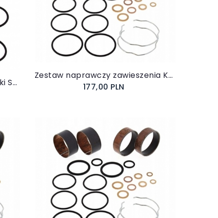
Do koszyka
Zestaw naprawczy zawieszenia Kawasaki AB38-6090
Zestaw naprawczy lag panewki Suzuki DL 650 V-STROM 2004-2011 38-6085
177,00 PLN
Do koszyka