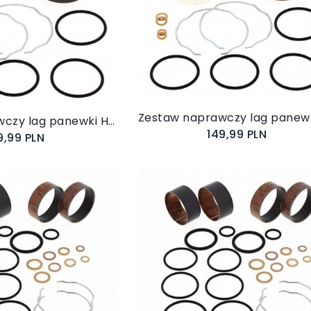
Do koszyka
koszyka
Zestaw naprawczy lag panewki HONDA XRV 750 AFRICA TWIN 90-03 38-6085
149,99 PLN
9,99 PLN
koszyka
Do koszyka