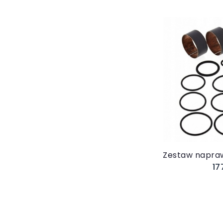
Do 
17