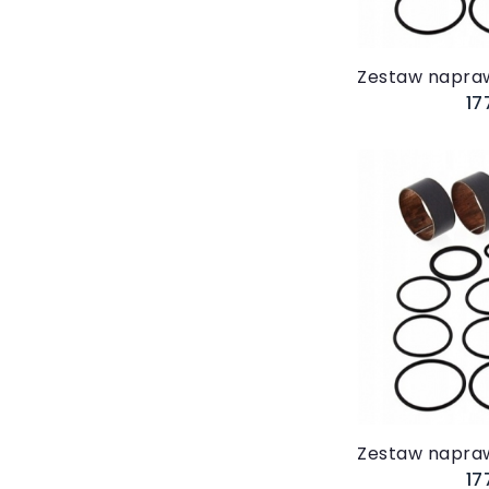
17
Do 
17