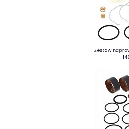
Do 
14
Do 