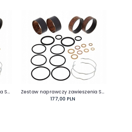
Do koszyka
Zestaw naprawczy zawieszenia Suzuki SV 650 X ABS 2021-
Zestaw naprawczy zawieszenia Suzuki RF 600 R 1993-1997
177,00 PLN