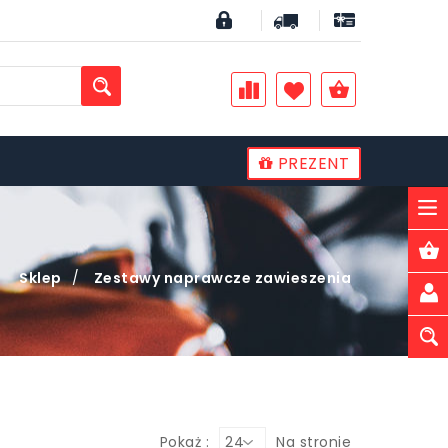
PREZENT
PLN
Sklep
/
Zestawy naprawcze zawieszenia
Pokaż :
24
Na stronie