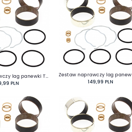
Do koszyka
koszyka
Zestaw naprawczy lag panewki Triumph Sprint ST 1999-2006 38-6085
149,99 PLN
9,99 PLN