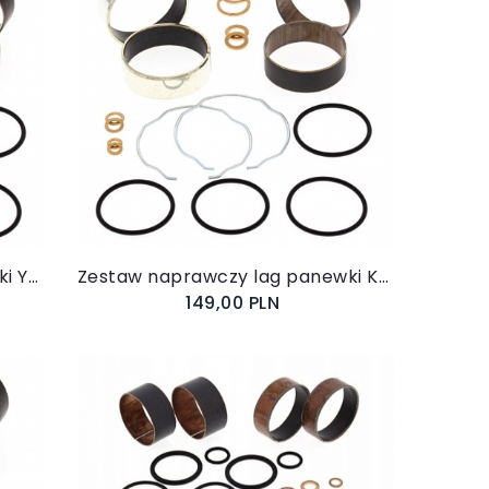
Do koszyka
Zestaw naprawczy lag panewki Yamaha XVZ 1300 Royal Star 38-6085
Zestaw naprawczy lag panewki Kawasaki VN 1700 CLASSIC 2009-2013 38-6085
149,00 PLN