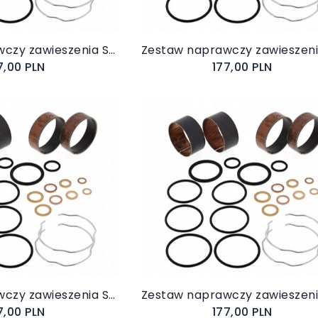
Zestaw naprawczy zawieszenia Suzuki SV 650 N / S 2003-2022
7,00 PLN
177,00 PLN
koszyka
Do koszyka
Zestaw naprawczy zawieszenia Suzuki GSX 600 F GSXF 1988-1997
7,00 PLN
177,00 PLN