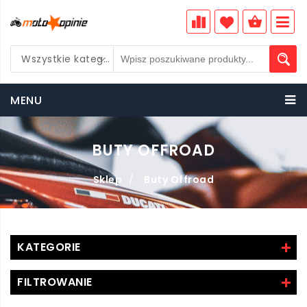
Wszystkie kategorie
PLN
MENU
BUTY OFFROAD
Sklep
/
Buty Offroad
KATEGORIE
FILTROWANIE