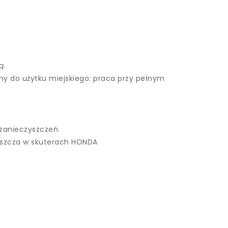
ą.
y do użytku miejskiego: praca przy pełnym
 zanieczyszczeń.
aszcza w skuterach HONDA