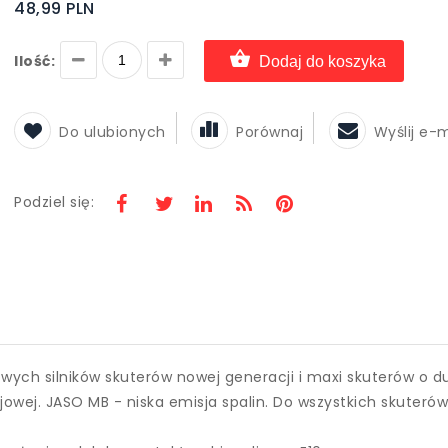
48,99 PLN
Ilość:
Dodaj do koszyka
Do ulubionych
Porównaj
Wyślij e-
Podziel się:
ch silników skuterów nowej generacji i maxi skuterów o du
ejowej. JASO MB - niska emisja spalin. Do wszystkich skuteró