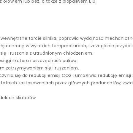
 ołowiem lub bez, a także z biopaliwem E10.
 wewnętrzne tarcie silnika, poprawia wydajność mechaniczn
łą ochronę w wysokich temperaturach, szczególnie przydatn
się i ruszanie z utrudnionym chłodzeniem.
iągi skutera i oszczędność paliwa.
ym zatrzymywaniem się i ruszaniem.
czynia się do redukcji emisji CO2 i umożliwia redukcję emisji
ostatnich zastosowaniach przez głównych producentów, zwł
delach skuterów