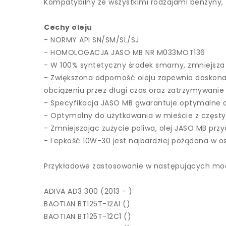
Kompatybilny ze wszystkimi rodzajami benzyny, z
Cechy oleju
- NORMY API SN/SM/SL/SJ
- HOMOLOGACJA JASO MB NR M033MOT136
- W 100% syntetyczny środek smarny, zmniejsza
- Zwiększona odporność oleju zapewnia doskona
obciążeniu przez długi czas oraz zatrzymywanie 
- Specyfikacja JASO MB gwarantuje optymalne os
- Optymalny do użytkowania w mieście z częst
- Zmniejszając zużycie paliwa, olej JASO MB przy
- Lepkość 10W-30 jest najbardziej pożądana w 
Przykładowe zastosowanie w następujących mo
ADIVA AD3 300 (2013 - )
BAOTIAN BT125T-12A1 ()
BAOTIAN BT125T-12C1 ()