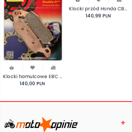
Klocki przód Honda CB400 Superfour 1999-2003 EBC FA296HH
140,99 PLN
Klocki hamulcowe EBC HH FA231HH
140,00 PLN