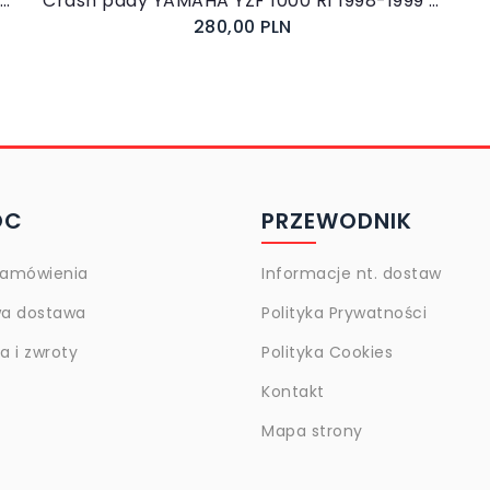
Crash pady YAMAHA YZF 1000 R1 2000-2001 - Womet - Tech
Crash pady YAMAHA YZF 1000 R1 1998-1999 - Womet - Tech
280,00 PLN
OC
PRZEWODNIK
zamówienia
Informacje nt. dostaw
a dostawa
Polityka Prywatności
 i zwroty
Polityka Cookies
Kontakt
Mapa strony