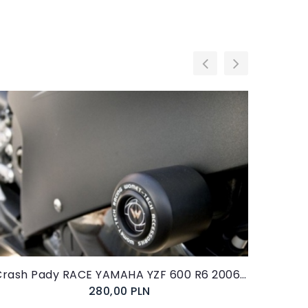
Do koszyka
Crash Pady RACE YAMAHA YZF 600 R6 2006-(RJ11) Womet - Tech
280,00 PLN