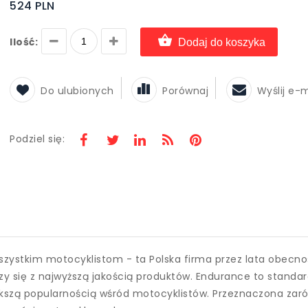
524 PLN
Ilość:
Dodaj do koszyka
Do ulubionych
Porównaj
Wyślij e-
Podziel się:
stkim motocyklistom - ta Polska firma przez lata obecnośc
zy się z najwyższą jakością produktów. Endurance to stan
większą popularnością wśród motocyklistów. Przeznaczona za