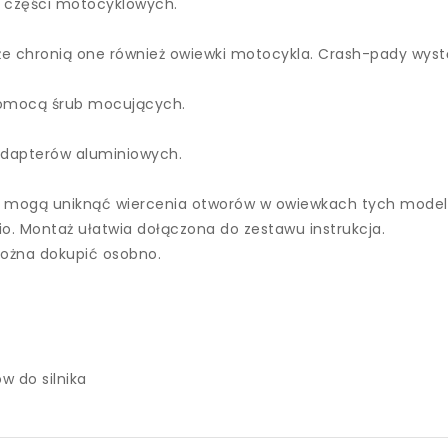
 części motocyklowych.
że chronią one również owiewki motocykla. Crash-pady wy
pomocą śrub mocujących.
dapterów aluminiowych.
 mogą uniknąć wiercenia otworów w owiewkach tych modeli,
 Montaż ułatwia dołączona do zestawu instrukcja.
ożna dokupić osobno.
 do silnika