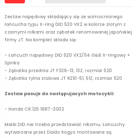
Zestaw napędowy składający się ze wzmocnionego
łańcucha typu X-ring DID 520 VX2 w kolorze złotym z
czarnymi rolkami oraz zębatek renomowanej japońskiej
firmy JT. Na komplet składa się:
- Łańcuch napędowy DID 520 VX2/114 G&B X-ringowy +
Spinka
- Zębatka przednia JT F326-13, 13Z, rozmiar 520
- Zębatka tylna stalowa JT R210-51, 51Z, rozmiar 520
Zestaw pasuje do następujacych motocykli:
- Honda CR 125 1987-2002
Marki DID nie trzeba przedstawiać nikomu. Łańcuchy
wytwarzane przez Daido Kogyo montowane są