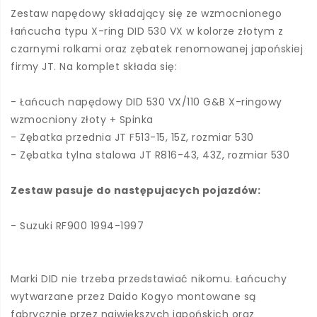
Zestaw napędowy składający się ze wzmocnionego
łańcucha typu X-ring DID 530 VX w kolorze złotym z
czarnymi rolkami oraz zębatek renomowanej japońskiej
firmy JT. Na komplet składa się:
- Łańcuch napędowy DID 530 VX/110 G&B X-ringowy
wzmocniony złoty + Spinka
- Zębatka przednia JT F513-15, 15Z, rozmiar 530
- Zębatka tylna stalowa JT R816-43, 43Z, rozmiar 530
Zestaw pasuje do następujacych pojazdów:
- Suzuki RF900 1994-1997
Marki DID nie trzeba przedstawiać nikomu. Łańcuchy
wytwarzane przez Daido Kogyo montowane są
fabrycznie przez największych japońskich oraz