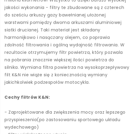
miliona kilometrów! Wszystko to dzięki bardzo wysokiej
jakości wykonania - filtry te zbudowane są z czterech
do sześciu arkuszy gazy bawełnianej ułożonej
warstwami pomiędzy dwoma arkuszami aluminiowej
siatki drucianej. Taki materiał jest składany
harmonijkowo i nasączany olejem, co poprawia
zdolność filtrowania i ogólną wydajność filtrowania. W
rezultacie otrzymujemy filtr powietrza, który pozwala
na pobrania znacznie większej ilości powietrza do
silnika. Wymiana filtra powietrza na wysokoprzepływowy
filt K&N nie wiąże się z koniecznością wymiany
jakichkolwiek podzespołów motocykla.
Cechy filtrów K&N:
- Zaprojektowane dla zwiększenia mocy oraz lepszego
przyspieszenia(po zastosowaniu sportowego układu
wydechowego)