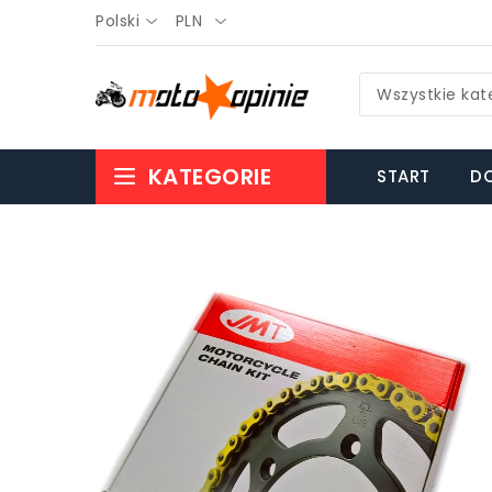
Polski
PLN
Wszystkie kat
KATEGORIE
START
DO