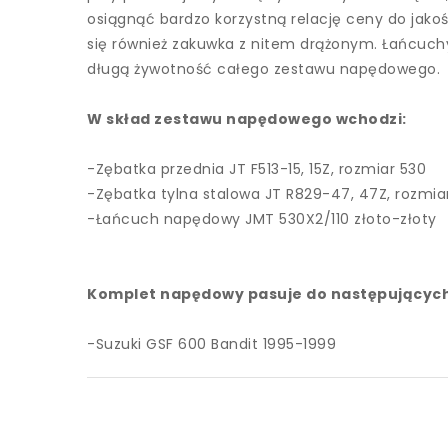
osiągnąć bardzo korzystną relację ceny do jakoś
się również zakuwka z nitem drążonym. Łańcuch
długą żywotność całego zestawu napędowego.
W skład zestawu napędowego wchodzi:
-Zębatka przednia JT F513-15, 15Z, rozmiar 530
-Zębatka tylna stalowa JT R829-47, 47Z, rozmia
-Łańcuch napędowy JMT 530X2/110 złoto-złoty
Komplet napędowy pasuje do następujących
-Suzuki GSF 600 Bandit 1995-1999