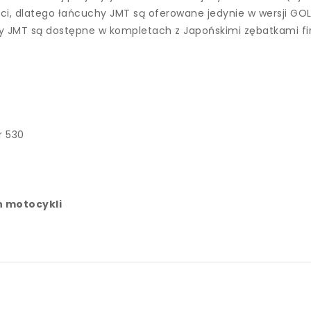
ci, dlatego łańcuchy JMT są oferowane jedynie w wersji GOLD
y JMT są dostępne w kompletach z Japońskimi zębatkami fir
r 530
 motocykli