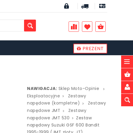
PREZENT
PLN
NAWIGACJA:
Sklep Moto-Opinie
Eksploatacyjne
Zestawy
napędowe (kompletne)
Zestawy
napędowe JMT
Zestawy
napędowe JMT 530
Zestaw
napędowy Suzuki GSF 600 Bandit
1995-1999 (JMT złoty, JT)