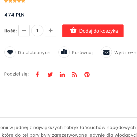
474 PLN
Ilość:
Dodaj do koszyka
Do ulubionych
Porównaj
Wyślij e-
Podziel się:
ii w jednej z największych fabryk łańcuchów napędowych na
 które do tej pory były zarezerwowane jedynie dla wiodących