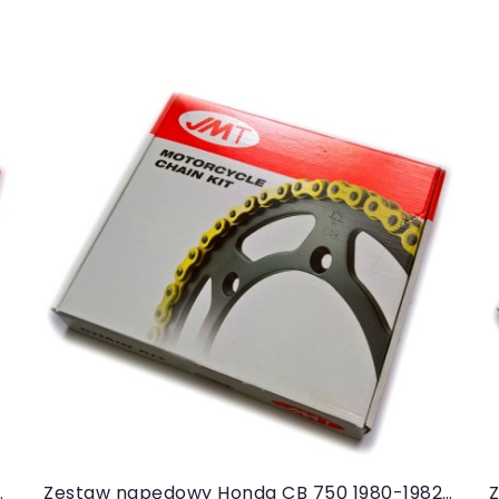
Do koszyka
0-2003 (JMT złoty, JT)
Zestaw napędowy Honda CB 750 1980-1982 (JMT złoty, JT)