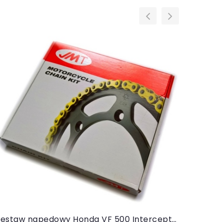
Do koszyka
Zestaw napędowy Honda VF 500 Interceptor 1984-1987 (JMT złoty, JT)