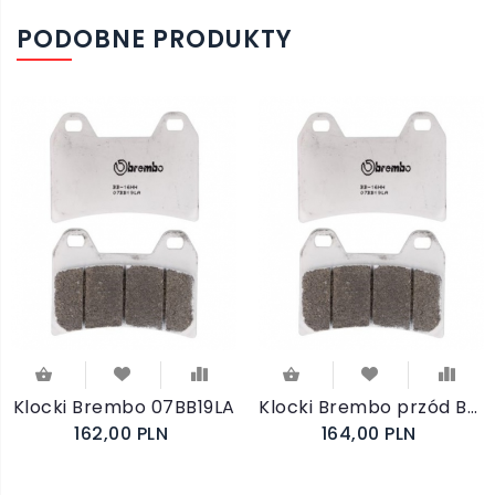
PODOBNE PRODUKTY
Klocki Brembo 07BB19LA
Klocki Brembo przód BMW F800 R S ST R 1200 NineT
162,00 PLN
164,00 PLN