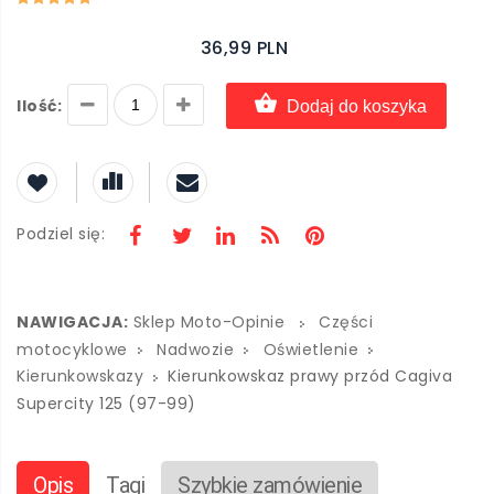
36,99 PLN
Ilość:
Dodaj do koszyka
Podziel się:
NAWIGACJA:
Sklep Moto-Opinie
Części
motocyklowe
Nadwozie
Oświetlenie
Kierunkowskazy
Kierunkowskaz prawy przód Cagiva
Supercity 125 (97-99)
Opis
Tagi
Szybkie zamówienie