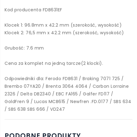
Kod producenta FDB631EF
Klocek 1: 96.8mm x 42.2 mm (szerokość, wysokość)
Klocek 2: 76,5 mm x 42.2 mm (szerokość, wysokość)
Grubość: 7.6 mm
Cena za komplet na jedną tarcze(2 klocki).
Odpowiedniki dla: Ferodo FDB631 / Braking 7071 725 /
Brembo 07YA20 / Brenta 3064 4064 / Carbon Lorraine
2326 / Delta DB2340 / EBC FA165 / Galfer FD117 /
GoldFren 9 / Lucas MCB615 / Newfren .FD.0177 / SBS 634
/ SBS 638 SBS 666 / VD247
PODOBNE PRODUKTY