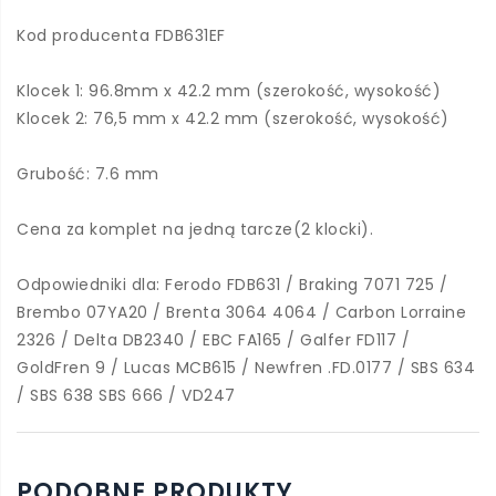
Kod producenta FDB631EF
Klocek 1: 96.8mm x 42.2 mm (szerokość, wysokość)
Klocek 2: 76,5 mm x 42.2 mm (szerokość, wysokość)
Grubość: 7.6 mm
Cena za komplet na jedną tarcze(2 klocki).
Odpowiedniki dla: Ferodo FDB631 / Braking 7071 725 /
Brembo 07YA20 / Brenta 3064 4064 / Carbon Lorraine
2326 / Delta DB2340 / EBC FA165 / Galfer FD117 /
GoldFren 9 / Lucas MCB615 / Newfren .FD.0177 / SBS 634
/ SBS 638 SBS 666 / VD247
PODOBNE PRODUKTY