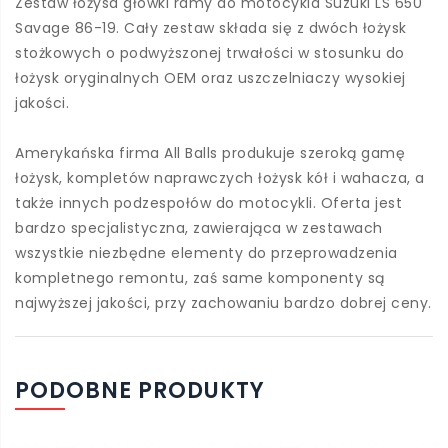
Zestaw łożysa główki ramy do motocykla Suzuki LS 650
Savage 86-19. Cały zestaw składa się z dwóch łożysk
stożkowych o podwyższonej trwałości w stosunku do
łożysk oryginalnych OEM oraz uszczelniaczy wysokiej
jakości.
Amerykańska firma All Balls produkuje szeroką gamę
łożysk, kompletów naprawczych łożysk kół i wahacza, a
także innych podzespołów do motocykli. Oferta jest
bardzo specjalistyczna, zawierająca w zestawach
wszystkie niezbędne elementy do przeprowadzenia
kompletnego remontu, zaś same komponenty są
najwyższej jakości, przy zachowaniu bardzo dobrej ceny.
PODOBNE PRODUKTY