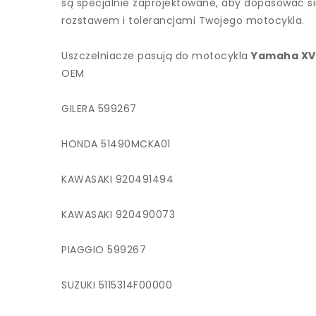
są specjalnie zaprojektowane, aby dopasować si
rozstawem i tolerancjami Twojego motocykla.
Uszczelniacze pasują do motocykla
Yamaha XVS
OEM
GILERA 599267
HONDA 51490MCKA01
KAWASAKI 920491494
KAWASAKI 920490073
PIAGGIO 599267
SUZUKI 5115314F00000