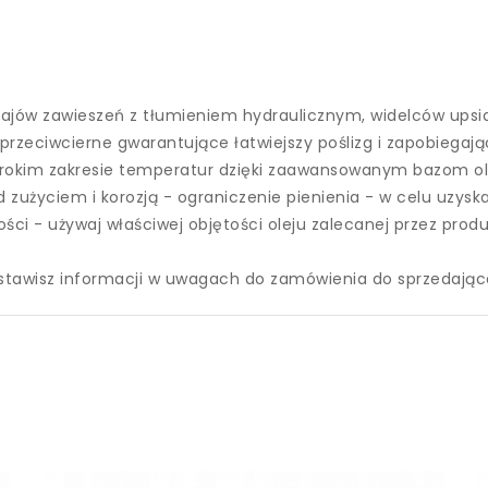
ajów zawieszeń z tłumieniem hydraulicznym, widelców upsi
przeciwcierne gwarantujące łatwiejszy poślizg i zapobieg
erokim zakresie temperatur dzięki zaawansowanym bazom ol
zużyciem i korozją - ograniczenie pienienia - w celu uzysk
kości - używaj właściwej objętości oleju zalecanej przez pro
ostawisz informacji w uwagach do zamówienia do sprzedając