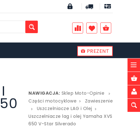
PREZENT
PLN
I
NAWIGACJA:
Sklep Moto-Opinie
650
Części motocyklowe
Zawieszenie
Uszczelniacze LAG i Olej
Uszczelniacze lag i olej Yamaha XVS
650 V-Star Silverado