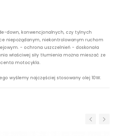
de-down, konwencjonalnych, czy tylnych
ające niepożądanym, niekontrolowanym ruchom
ejowym. - ochrona uszczelnień - doskonała
ania właściwej siły tłumienia można mieszać ze
ducenta motocykla.
ego wyślemy najczęściej stosowany olej 10W.