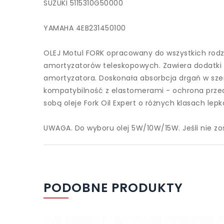
SUZUKI 5115310G50000
YAMAHA 4EB231450100
OLEJ Motul FORK opracowany do wszystkich rodz
amortyzatorów teleskopowych. Zawiera dodatki 
amortyzatora. Doskonała absorbcja drgań w sz
kompatybilność z elastomerami - ochrona przed 
sobą oleje Fork Oil Expert o różnych klasach lep
UWAGA. Do wyboru olej 5W/10W/15W. Jeśli nie z
PODOBNE PRODUKTY