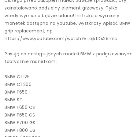
Dlatego przed zakupem należy zawsze sprawdzić, czy
zainstalowano oddzielny element grzewczy. Tylko
wtedy wymiana będzie udana! Instrukcja wymiany
manetek dostępna na youtube, wystarczy wpisać BMW
grip replacement, np.
https://www.youtube.com/watch?v=ojkfDs29mIc
Pasują do następujących modeli BMW z podgrzewanymi
fabrycznie manetkami:
BMW C1 125
BMW C1 200
BMW F650
BMW ST
BMW F650 CS
BMW F650 GS
BMW F700 GS
BMW F800 GS