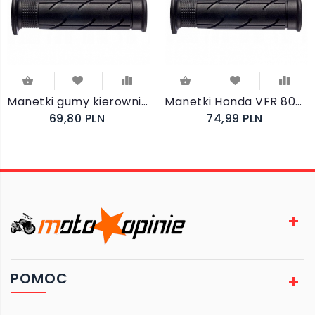
Manetki gumy kierownicy Honda FES 125 S-WING FJS 600 Silver Wing
Manetki Honda VFR 800 Fi / V-TEC 1998-2013
69,80 PLN
74,99 PLN
POMOC