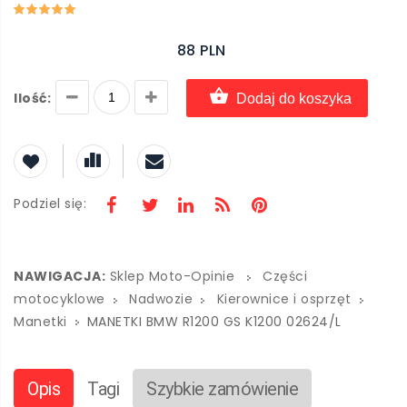
88 PLN
Ilość:
Dodaj do koszyka
Podziel się:
NAWIGACJA:
Sklep Moto-Opinie
Części
motocyklowe
Nadwozie
Kierownice i osprzęt
Manetki
MANETKI BMW R1200 GS K1200 02624/L
Opis
Tagi
Szybkie zamówienie