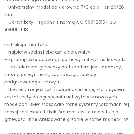
- Uniwersalny model do kierownic 7/8 cala - śr. 26/26
mm
- Certyfikaty - zgodne z normą ISO 9001:2015 i ISO
45001:2018
Instrukcja montażu:
- Najpierw zdejmij obciążnik kierownicy.
- Spróbuj lekko podwinąć gumowy uchwyt na krawędzi.
- Jeśli element grzewczy pod spodem jest widoczny,
można go wymienić, zachowując funkcję
podgrzewanego uchwytu.
- Niestety nie jest już możliwe określenie, który system
został użyty do ogrzewania uchwytów w nowszych
modelach. BMW stosowało różne systemy w ramach tej
samej serii modeli. Niektóre motocykle miały tuleje
grzewczą, inne wbudowane grzanie w same manetki. W