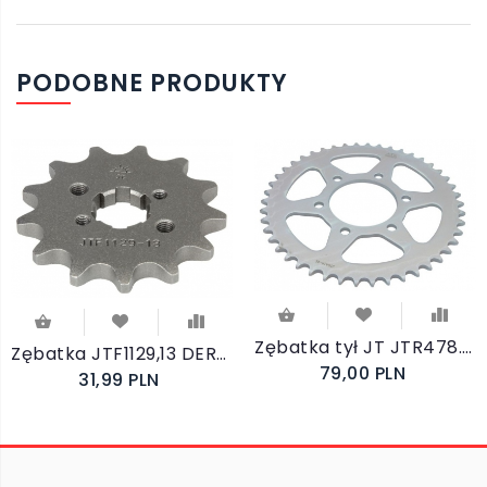
PODOBNE PRODUKTY
Zębatka tył JT JTR478.46 Kawasaki ER-6 KLE 650 Ninja Z650
Zębatka JTF1129,13 DERBI SENDA 50 DRD X-TREME
79,00 PLN
31,99 PLN