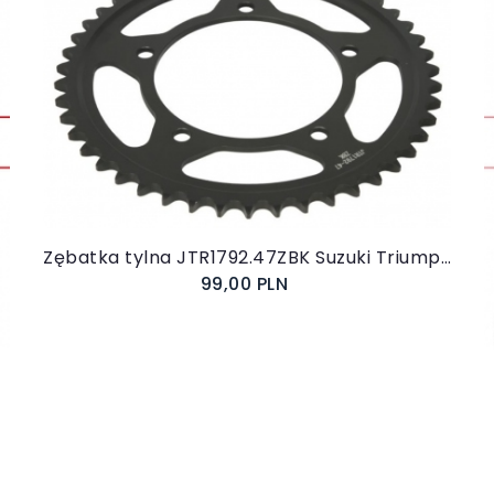
Do koszyka
Zębatka tylna JTR1792.47ZBK Suzuki Triumph czarna
99,00 PLN