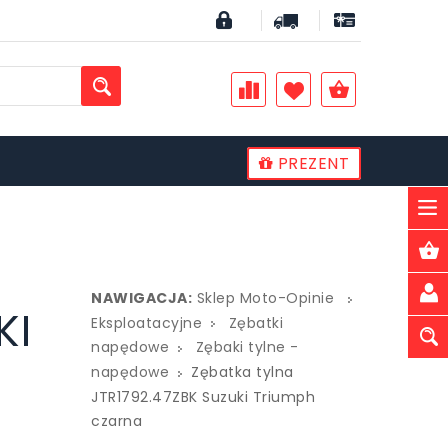
PREZENT
PLN
NAWIGACJA:
Sklep Moto-Opinie
KI
Eksploatacyjne
Zębatki
napędowe
Zębaki tylne -
napędowe
Zębatka tylna
JTR1792.47ZBK Suzuki Triumph
czarna