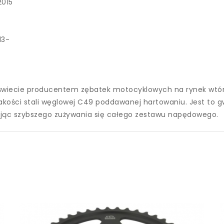
2015
13-
świecie producentem zębatek motocyklowych na rynek wtórn
akości stali węglowej C49 poddawanej hartowaniu. Jest to g
dując szybszego zużywania się całego zestawu napędowego.